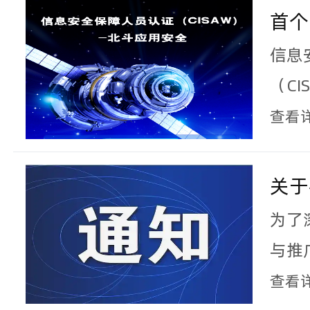
规要
首个
或下
员认
信息
中心
（C
隐私
业务
培训
查看
班
关于
系统
为了
范》
与推
班的
斗标
查看