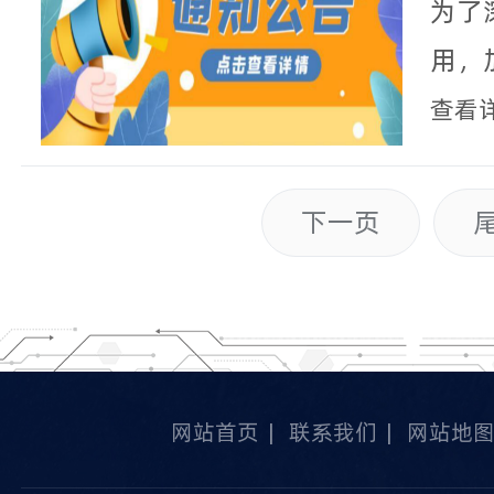
产品
为了
通知
用，
测认
查看
位协
委员
下一页
检测
关单
品检
网站首页
|
联系我们
|
网站地