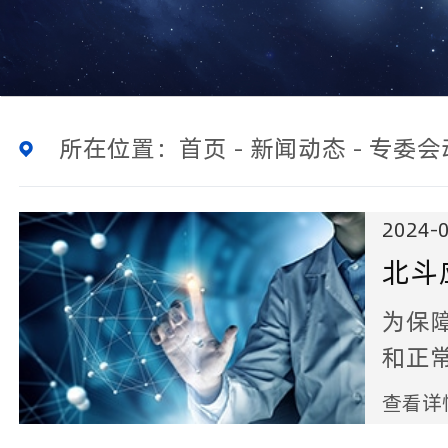
所在位置：
首页
-
新闻动态
-
专委会
2024-
北斗
上线
为保
委
护
和正
尽全
查看详
全，