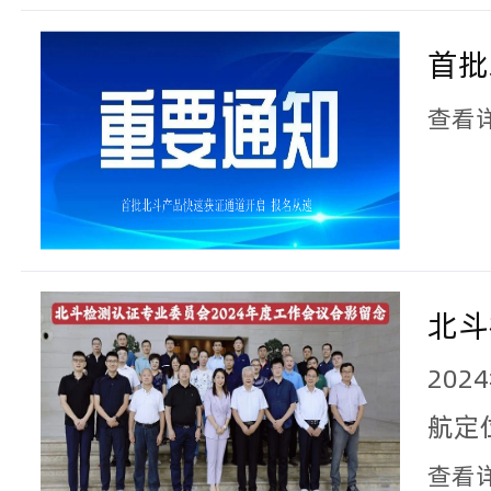
国卫
认证
首批
卫星
启 
查看
用规
统测
方法
训班
北斗
标准
20
20
新标
顺利
航定
委员
查看