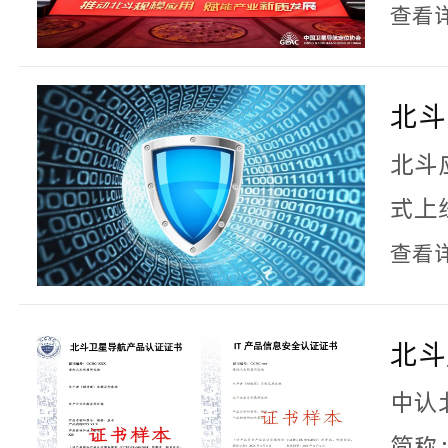
斗应
查看
测”
位置
顺利
省武
北斗
卫星
务正
北斗
士、
保驾
式上
聚一
查看
应用
化应
北斗
景与
式”
中认
简称