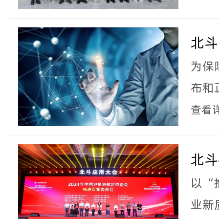
都顺
北斗
式上
为保
来保
布和
应当
查看
的安
隐私
北斗
遭遇
20
以“
斗安
会”
业新
供“