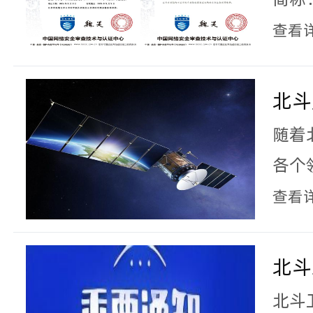
卫星
查看
检测
端产
北斗
约检
认证
随着
发/
北斗
各个
站式
对于
查看
供“
稳定
测”
的意
北斗
证一
北斗