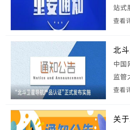
站式
安全
查看
一站
北斗
证”
中国
监管
1日
查看
导航
导航
关于
证”