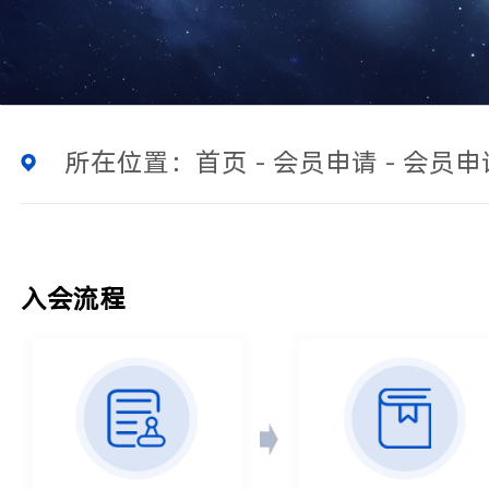
所在位置：
首页
-
会员申请
-
会员申
入会流程